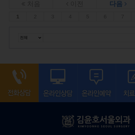
처음
이전
다음
1
2
3
4
5
6
7