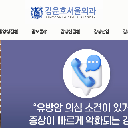
방양성질환
맘모톰®
갑상선질환
갑상선암
갑