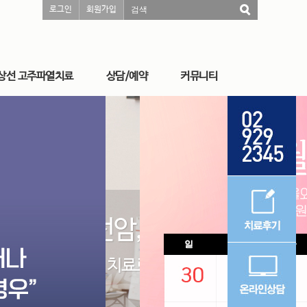
로그인
회원가입
검색
상선 고주파열치료
상담/예약
커뮤니티