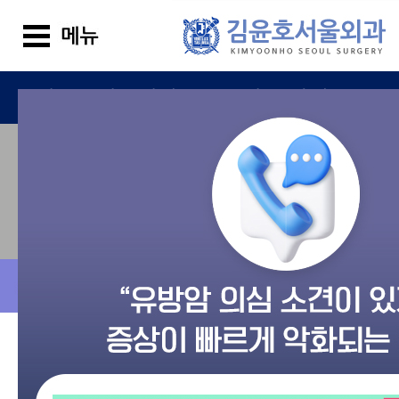
김윤호서울외과
진료 안내
커뮤니티 메뉴 더보
리얼자필후기