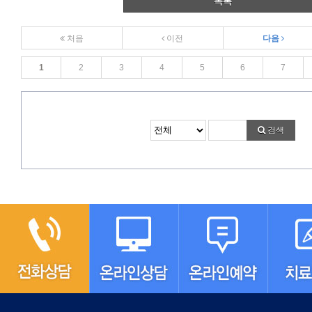
목록
처음
이전
다음
1
2
3
4
5
6
7
검색